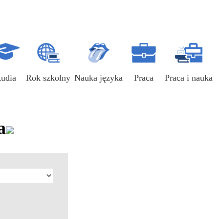
tudia
Rok szkolny
Nauka języka
Praca
Praca i nauka
a