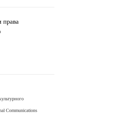
и права
а
культурного
ional Communications