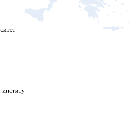
ситет
 институ