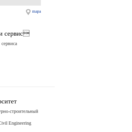
mapa
 и сервис
 сервиса
рситет
урно-строительный
Civil Engineering