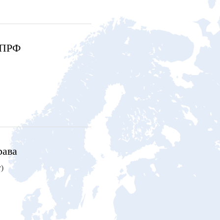
 ПРФ
рава
)