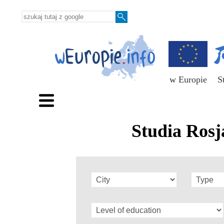
w Europie
S
Studia Rosj