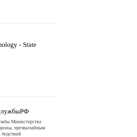
ology - State
 службыРФ
ужбы Министерства
ороны, чрезвычайным
 бедствий